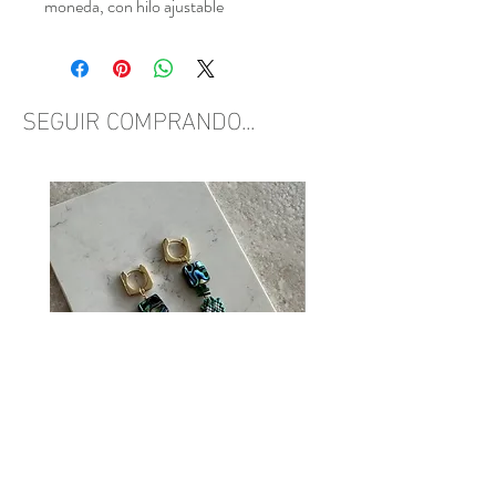
moneda, con hilo ajustable
SEGUIR COMPRANDO...
Aretes Hoja y Abulón
Aretes Hoja chica
Out of stock